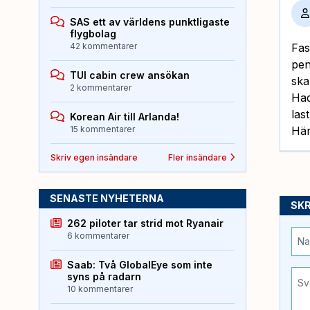
SAS ett av världens punktligaste
flygbolag
42 kommentarer
Fas
pen
TUI cabin crew ansökan
ska
2 kommentarer
Had
las
Korean Air till Arlanda!
15 kommentarer
Här
Skriv egen insändare
Fler insändare
SENASTE NYHETERNA
SKR
262 piloter tar strid mot Ryanair
6 kommentarer
Saab: Två GlobalEye som inte
syns på radarn
10 kommentarer