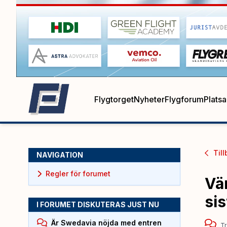
Flygtorget
Nyheter
Flygforum
Plats
Till
NAVIGATION
Regler för forumet
Vä
sis
I FORUMET DISKUTERAS JUST NU
Är Swedavia nöjda med entren
Tr