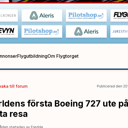
annonser
Flygutbildning
Om Flygtorget
baka till
forum
Publicerad
den
20
rldens första Boeing 727 ute på
ta resa
åden startades
av
Fredde