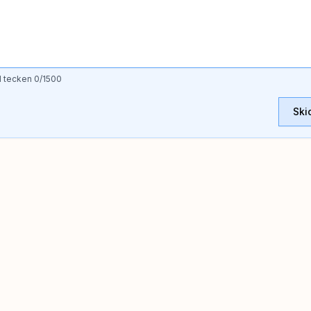
l tecken
0
/1500
Ski