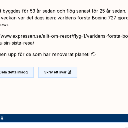
t byggdes för 53 år sedan och flög senast för 25 år sedan.
 veckan var det dags igen: världens första Boeing 727 gjorde
resa.
//www.expressen.se/allt-om-resor/flyg-1/varldens-forsta-b
a-sin-sista-resa/
n upp för de som har renoverat planet! 🙂
Dela detta inlägg
Skriv ett svar
AR