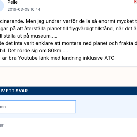
R
Pelle
2016-03-08 10:44
cinerande. Men jag undrar varför de la så enormt mycket t
gar på att återställa planet till flygvärdigt tillstånd, när det
ll ställa ut på museum…..
e det inte varit enklare att montera ned planet och frakta d
tbil. Det rörde sig om 80km…..
 är bra Youtube länk med landning inklusive ATC.
IV ETT SVAR