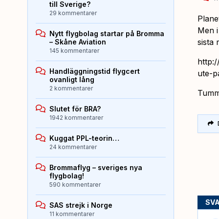
till Sverige?
29 kommentarer
Plane
Men i
Nytt flygbolag startar på Bromma
sista 
– Skåne Aviation
145 kommentarer
http:
Handläggningstid flygcert
ute-p
ovanligt lång
2 kommentarer
Tumme
Slutet för BRA?
1942 kommentarer
Kuggat PPL-teorin…
24 kommentarer
Brommaflyg – sveriges nya
flygbolag!
590 kommentarer
SV
SAS strejk i Norge
11 kommentarer