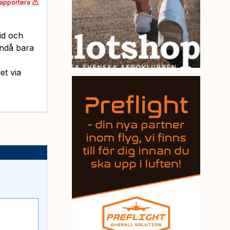
apportera
id och
 ändå bara
et via