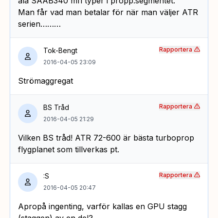
ala SAAB340 mfl typer i propp.segmentet.
Man får vad man betalar för när man väljer ATR
serien………
Rapportera
Tok-Bengt
2016-04-05 23:09
Strömaggregat
Rapportera
BS Tråd
2016-04-05 21:29
Vilken BS tråd! ATR 72-600 är bästa turboprop
flygplanet som tillverkas pt.
Rapportera
:S
2016-04-05 20:47
Apropå ingenting, varför kallas en GPU stagg
(staggen) av en del?