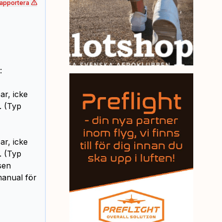
apportera
:
ar, icke
. (Typ
ar, icke
. (Typ
sen
manual för