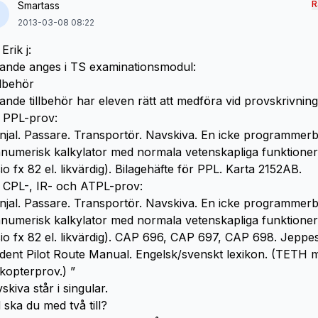
R
Smartass
2013-03-08 08:22
Erik j:
jande anges i TS examinationsmodul:
llbehör
jande tillbehör har eleven rätt att medföra vid provskrivning
 PPL-prov:
injal. Passare. Transportör. Navskiva. En icke programmerb
anumerisk kalkylator med normala vetenskapliga funktioner
io fx 82 el. likvärdig). Bilagehäfte för PPL. Karta 2152AB.
 CPL-, IR- och ATPL-prov:
injal. Passare. Transportör. Navskiva. En icke programmerb
anumerisk kalkylator med normala vetenskapliga funktioner
io fx 82 el. likvärdig). CAP 696, CAP 697, CAP 698. Jeppe
dent Pilot Route Manual. Engelsk/svenskt lexikon. (TETH 
ikopterprov.) ”
skiva står i singular.
 ska du med två till?