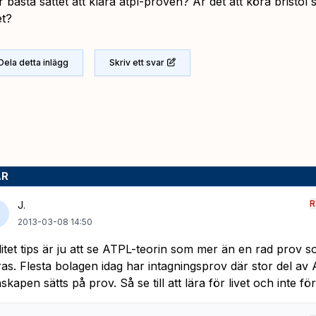
 bästa sättet att klara atpl-proven? Är det att köra bristol 
t?
Dela detta inlägg
Skriv ett svar
AR
R
J.
2013-03-08 14:50
 litet tips är ju att se ATPL-teorin som mer än en rad prov s
ras. Flesta bolagen idag har intagningsprov där stor del av
skapen sätts på prov. Så se till att lära för livet och inte fö