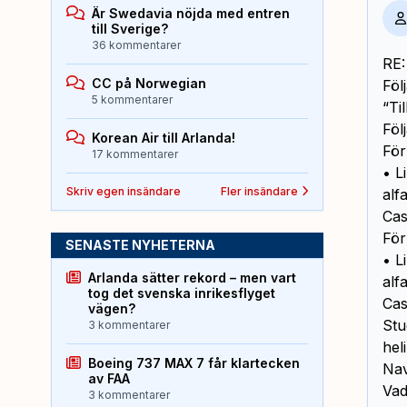
Är Swedavia nöjda med entren
till Sverige?
36 kommentarer
RE: 
CC på Norwegian
Föl
5 kommentarer
“Ti
Föl
Korean Air till Arlanda!
För
17 kommentarer
• L
Skriv egen insändare
Fler insändare
alf
Cas
För
SENASTE NYHETERNA
• L
Arlanda sätter rekord – men vart
alf
tog det svenska inrikesflyget
Cas
vägen?
Stu
3 kommentarer
hel
Boeing 737 MAX 7 får klartecken
Nav
av FAA
Vad
3 kommentarer