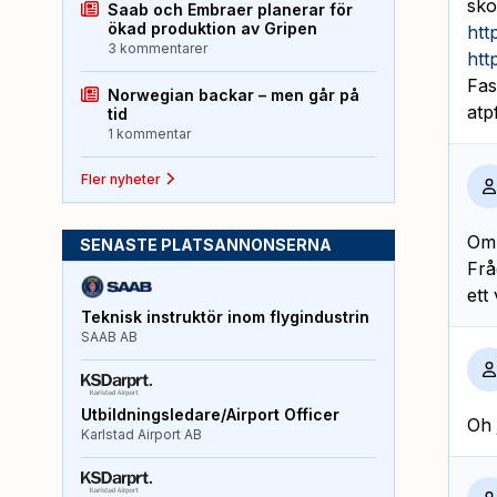
sko
Saab och Embraer planerar för
ökad produktion av Gripen
htt
3 kommentarer
htt
Fas
Norwegian backar – men går på
atp
tid
1 kommentar
Fler nyheter
Om 
SENASTE PLATSANNONSERNA
Frå
ett
Teknisk instruktör inom flygindustrin
SAAB AB
Utbildningsledare/Airport Officer
Oh 
Karlstad Airport AB