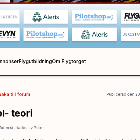
annonser
Flygutbildning
Om Flygtorget
baka till
forum
Publicerad
den
20
l- teori
åden startades
av
Peter