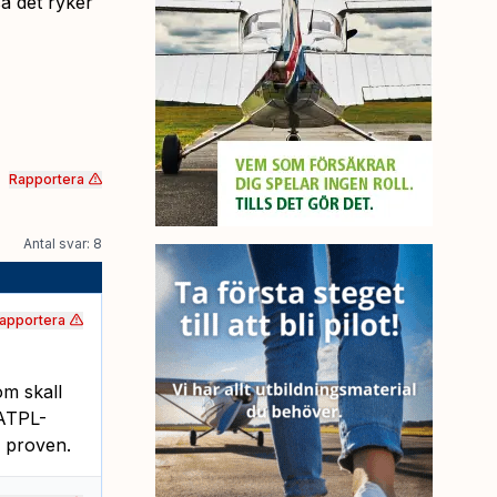
så det ryker
Rapportera
Antal svar: 8
apportera
om skall
 ATPL-
r proven.