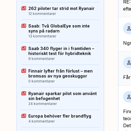
RE:
262 piloter tar strid mot Ryanair
eft
12 kommentarer
Saab: Två GlobalEye som inte
syns på radarn
13 kommentarer
Ngn
Saab 340 flyger in i framtiden –
historiskt test för hybridteknik
9 kommentarer
Finnair lyfter från förlust – men
bromsas av nya geoskuggor
Får
0 kommentarer
Ryanair sparkar pilot som använt
sin befogenhet
24 kommentarer
Fin
Europa behöver fler brandflyg
teo
4 kommentarer
Det