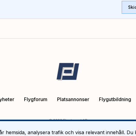
Ski
yheter
Flygforum
Platsannonser
Flygutbildning
©
2026
Flygtorget AB
år hemsida, analysera trafik och visa relevant innehåll. Du