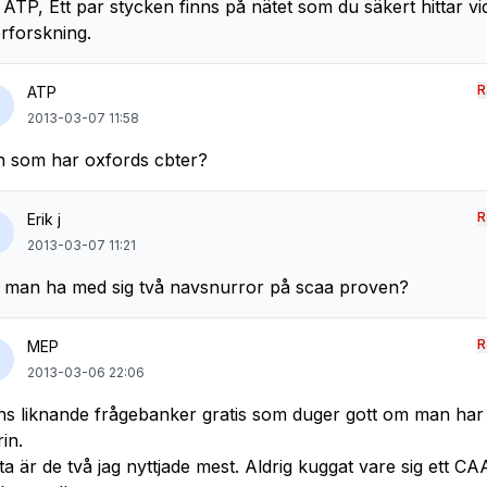
 ATP, Ett par stycken finns på nätet som du säkert hittar vid
erforskning.
R
ATP
2013-03-07 11:58
 som har oxfords cbter?
R
Erik j
2013-03-07 11:21
 man ha med sig två navsnurror på scaa proven?
R
MEP
2013-03-06 22:06
ns liknande frågebanker gratis som duger gott om man har 
rin.
ta är de två jag nyttjade mest. Aldrig kuggat vare sig ett CA