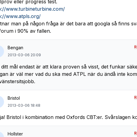
lprov eller progress test.
p://www.turbineturbine.com/
p://www.atpls.org/
tnar man på någon fråga är det bara att googla så finns sv
forum i 90% av fallen.
R
Bengan
2013-03-06 20:09
ditt mål endast är att klara proven så visst, det funkar säke
gan är väl mer vad du ska med ATPL när du ändå inte kom
 vänstersitsjobb.
R
Bristol
2013-03-06 18:48
ja! Bristol i kombination med Oxfords CBT:er. Svårslagen 
R
Hollster