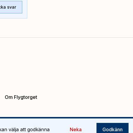
cka svar
Om Flygtorget
 kan välja att godkänna
Neka
Godkänn