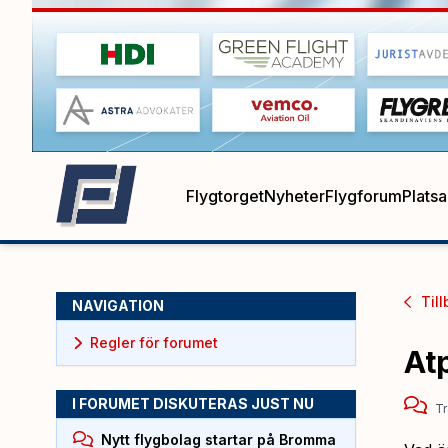
Flygtorget
Nyheter
Flygforum
Plats
Till
NAVIGATION
Regler för forumet
Atp
I FORUMET DISKUTERAS JUST NU
Tr
Nytt flygbolag startar på Bromma