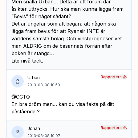
Men snälla Urban… Detta är ett forum där
åsikter uttrycks. Hur ska man kunna lägga fram
“Bevis” för något sådant?
Det är ungefär som att begära att någon ska
lägga fram bevis för att Ryanair INTE är
världens sämsta bolag. Och vinstprognoser vet
man ALDRIG om de besannats förrän efter
boken är stängd…
Lite nivå tack.
Rapportera
Urban
2013-03-08 10:50
@CCTQ
En bra dröm men… kan du visa fakta på ditt
påstående ?
Rapportera
Johan
2013-03-08 10:07