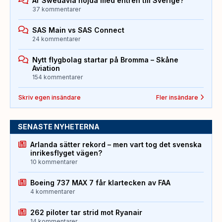
Är Swedavia nöjda med entren till Sverige?
37 kommentarer
SAS Main vs SAS Connect
24 kommentarer
Nytt flygbolag startar på Bromma – Skåne
Aviation
154 kommentarer
Skriv egen insändare
Fler insändare
SENASTE NYHETERNA
Arlanda sätter rekord – men vart tog det svenska
inrikesflyget vägen?
10 kommentarer
Boeing 737 MAX 7 får klartecken av FAA
4 kommentarer
262 piloter tar strid mot Ryanair
14 kommentarer