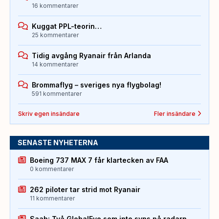
16 kommentarer
Kuggat PPL-teorin…
25 kommentarer
Tidig avgång Ryanair från Arlanda
14 kommentarer
Brommaflyg – sveriges nya flygbolag!
591 kommentarer
Skriv egen insändare
Fler insändare
SENASTE NYHETERNA
Boeing 737 MAX 7 får klartecken av FAA
0 kommentarer
262 piloter tar strid mot Ryanair
11 kommentarer
Saab: Två GlobalEye som inte syns på radarn