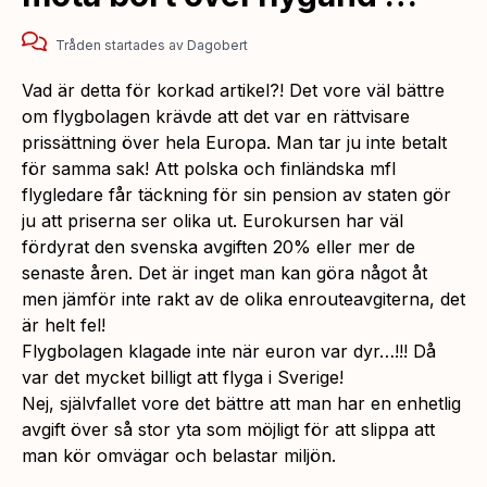
Tråden startades
av
Dagobert
Vad är detta för korkad artikel?! Det vore väl bättre
om flygbolagen krävde att det var en rättvisare
prissättning över hela Europa. Man tar ju inte betalt
för samma sak! Att polska och finländska mfl
flygledare får täckning för sin pension av staten gör
ju att priserna ser olika ut. Eurokursen har väl
fördyrat den svenska avgiften 20% eller mer de
senaste åren. Det är inget man kan göra något åt
men jämför inte rakt av de olika enrouteavgiterna, det
är helt fel!
Flygbolagen klagade inte när euron var dyr…!!! Då
var det mycket billigt att flyga i Sverige!
Nej, självfallet vore det bättre att man har en enhetlig
avgift över så stor yta som möjligt för att slippa att
man kör omvägar och belastar miljön.