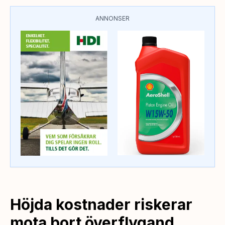
ANNONSER
Höjda kostnader riskerar
mota bort överflygand …