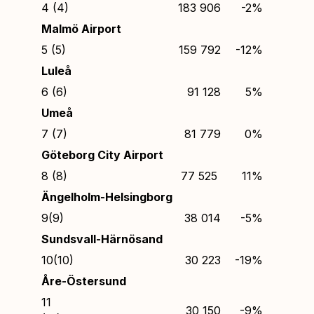
4 (4)
183 906
-2%
Malmö Airport
5
(5)
159 792
-12%
Luleå
6 (6)
91 128
5%
Umeå
7 (7)
81 779
0%
Göteborg City Airport
8 (8)
77 525
11%
Ängelholm-Helsingborg
9(9)
38 014
-5%
Sundsvall-Härnösand
10(10)
30 223
-19%
Åre-Östersund
11
30 150
-9%