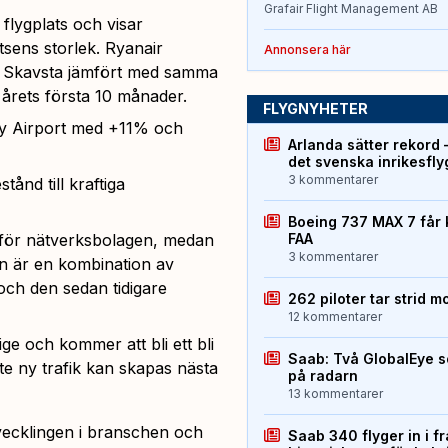
Grafair Flight Management AB
 flygplats och visar
atsens storlek. Ryanair
Annonsera här
ar Skavsta jämfört med samma
 årets första 10 månader.
FLYGNYHETER
ity Airport med +11% och
Arlanda sätter rekord 
det svenska inrikesfl
3 kommentarer
stånd till kraftiga
Boeing 737 MAX 7 får 
t för nätverksbolagen, medan
FAA
3 kommentarer
en är en kombination av
 och den sedan tidigare
262 piloter tar strid m
12 kommentarer
e och kommer att bli ett bli
Saab: Två GlobalEye s
nte ny trafik kan skapas nästa
på radarn
13 kommentarer
tvecklingen i branschen och
Saab 340 flyger in i f