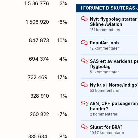
1 5 36 776
3%
I FORUMET DISKUTERAS 
Nytt flygbolag starta
1 506 920
-6%
Skåne Aviation
151 kommentarer
847 873
10%
PopulAir jobb
12 kommentarer
694 374
4%
SAS ett av världens p
flygbolag
51 kommentarer
732 469
17%
Ny kris i Norse/Indigo
52 kommentarer
328 910
1%
ARN, CPH passagerarst
händer?
260 822
-7%
2 kommentarer
Slutet för BRA?
1947 kommentarer
335 634
8%