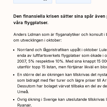
Den finansiella krisen sätter sina spår även
våra flygplatser.
Anders Lidman som är flyganalytiker och konsult i 
om utvecklingen i oktober:
Norrland och lågpristrafiken uppåt i oktober Lul
enda av luftfartsverkets flygplatser som ökade i
2007, 5% respektive 10%. Med sina knappt 15 0
utanför topp 15 listan, men förtjänar likväl en blo
En större del av ökningen kan tillskrivas det nys
som bidragit med fler turer och lägre priser till 
Dessutom har bolaget värvat tillbaka en del av de
Umeå.
Övrig ökning i Sverige kan uteslutande tillskrivas
Ryanair.