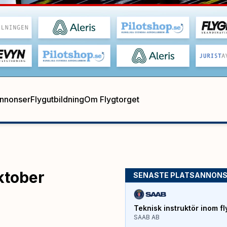
annonser
Flygutbildning
Om Flygtorget
oktober
SENASTE PLATSANNON
Teknisk instruktör inom fl
SAAB AB