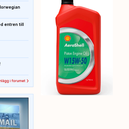
Norwegian
 entren till
!
inlägg i forumet