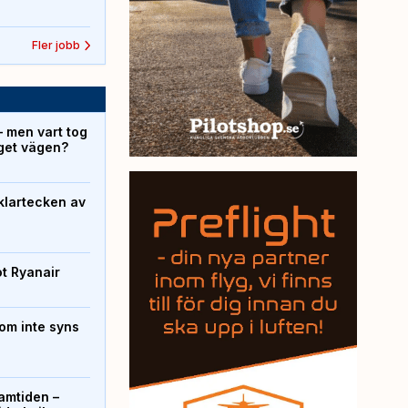
Fler jobb
– men vart tog
yget vägen?
klartecken av
ot Ryanair
om inte syns
ramtiden –