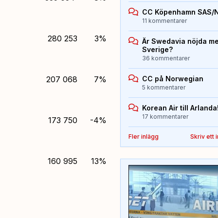
CC Köpenhamn SAS/
11 kommentarer
280 253
3%
Är Swedavia nöjda med
Sverige?
36 kommentarer
207 068
7%
CC på Norwegian
5 kommentarer
Korean Air till Arlanda
17 kommentarer
173 750
-4%
Fler inlägg
Skriv ett 
160 995
13%