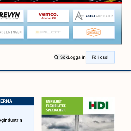
Sök
Logga in
Följ oss!
SERNA
ygindustrin