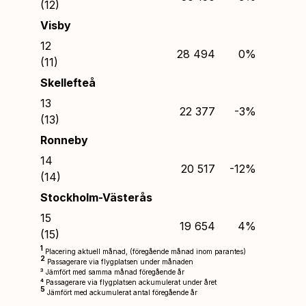
(12)
Visby
12
28 494
0%
(11)
Skellefteå
13
22 377
-3%
(13)
Ronneby
14
20 517
-12%
(14)
Stockholm-Västerås
15
19 654
4%
(15)
1
Placering aktuell månad, (föregående månad inom parantes)
2
Passagerare via flygplatsen under månaden
3
Jämfört med samma månad föregående år
4
Passagerare via flygplatsen ackumulerat under året
5
Jämfört med ackumulerat antal föregående år