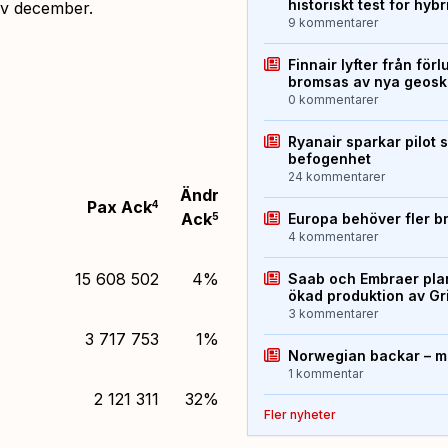
historiskt test för hyb
 av december.
9 kommentarer
Finnair lyfter från förl
bromsas av nya geos
0 kommentarer
Ryanair sparkar pilot 
befogenhet
24 kommentarer
Ändr
Pax Ack
4
Ack
5
Europa behöver fler b
4 kommentarer
15 608 502
4%
Saab och Embraer plan
ökad produktion av Gr
3 kommentarer
3 717 753
1%
Norwegian backar – me
1 kommentar
2 121 311
32%
Fler nyheter