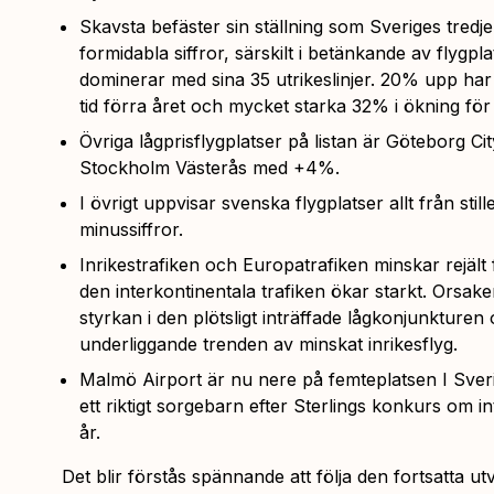
Skavsta befäster sin ställning som Sveriges tredje
formidabla siffror, särskilt i betänkande av flygpl
dominerar med sina 35 utrikeslinjer. 20% upp h
tid förra året och mycket starka 32% i ökning för
Övriga lågprisflygplatser på listan är Göteborg C
Stockholm Västerås med +4%.
I övrigt uppvisar svenska flygplatser allt från stille
minussiffror.
Inrikestrafiken och Europatrafiken minskar rejäl
den interkontinentala trafiken ökar starkt. Orsak
styrkan i den plötsligt inträffade lågkonjunkturen
underliggande trenden av minskat inrikesflyg.
Malmö Airport är nu nere på femteplatsen I Sverig
ett riktigt sorgebarn efter Sterlings konkurs om i
år.
Det blir förstås spännande att följa den fortsatta u