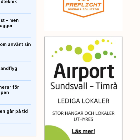
ridteknik
ust – men
kuggor
som använt sin
randflyg
erar för
ipen
n går på tid