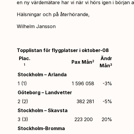
en ny värdemätare har vi när vi hörs igen i början
Hälsningar och på återhörande,
Wilhelm Jansson
Topplistan för flygplatser i oktober-08
Plac.
Ändr
Pax Mån
2
Mån
1
3
Stockholm – Arlanda
1 (1)
1 596 058
-3%
Göteborg – Landvetter
2 (2)
382 281
-5%
Stockholm – Skavsta
3 (3)
223 200
20%
Stockholm-Bromma