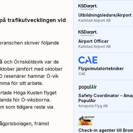
Utbildningsledare/Airport 
 på trafikutvecklingen vid
Karlstad Airport AB
Airport Officer
branschen skriver följande
Karlstad Airport AB
eå och Örnsköldsvik var de
Flygsimulatortekniker
 oktober jämfört med oktober
CAE
00 resenärer hamnar Ö-vik
mma för sitt arbete.
tartade Höga Kusten flyget
Safety Coordinator – Amap
Arlanda för Ö-viksborna.
PopulAir
Amapola Flyg AB
m som tidigare reste via
 lågprisbolagen, främst
Check-in agenter till Bro