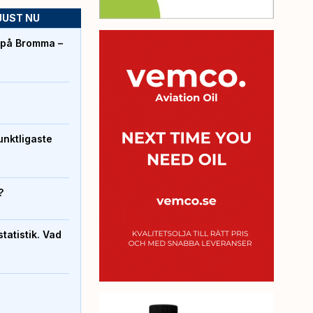
JUST NU
r på Bromma –
unktligaste
?
atistik. Vad