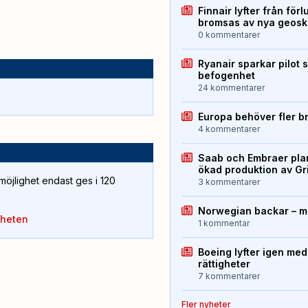
Finnair lyfter från förl
bromsas av nya geos
0 kommentarer
Ryanair sparkar pilot 
befogenhet
24 kommentarer
Europa behöver fler b
4 kommentarer
Saab och Embraer plan
ökad produktion av Gr
öjlighet endast ges i 120
3 kommentarer
Norwegian backar – me
yheten
1 kommentar
Boeing lyfter igen med
rättigheter
7 kommentarer
Fler nyheter