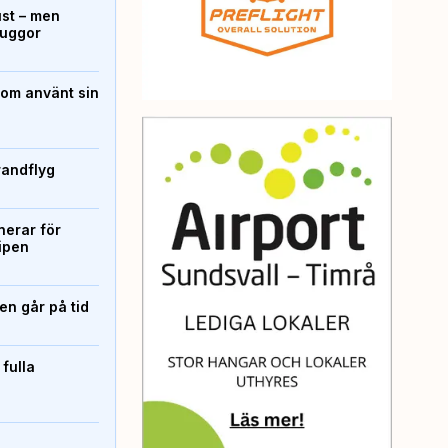
ust – men
kuggor
som använt sin
randflyg
erar för
ipen
n går på tid
 fulla