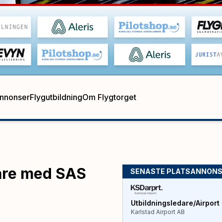
annonser
Flygutbildning
Om Flygtorget
gare med SAS
SENASTE PLATSANNON
Utbildningsledare/Airport 
Karlstad Airport AB