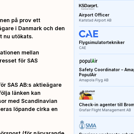
Airport Officer
en på prov ett
Karlstad Airport AB
ieägare i Danmark och den
 nu utökats.
Flygsimulatortekniker
CAE
lationen mellan
resset för SAS
Safety Coordinator – Amap
PopulAir
Amapola Flyg AB
 för SAS AB:s aktieägare
följa länken kan
esor med Scandinavian
Check-in agenter till Bro
teras löpande cirka en
Grafair Flight Management AB
börspost (för närvarande