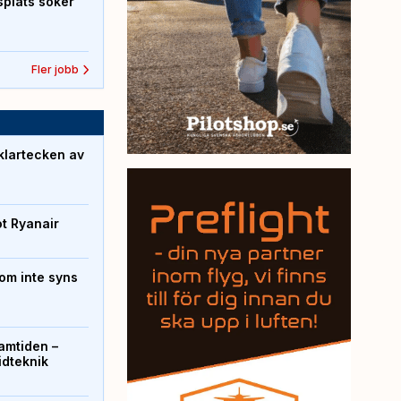
splats söker
Fler jobb
klartecken av
ot Ryanair
om inte syns
ramtiden –
ridteknik