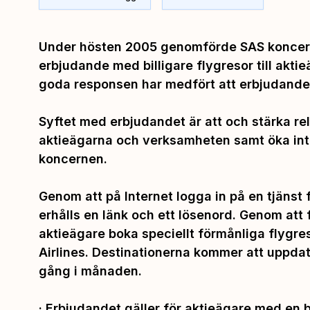
Under hösten 2005 genomförde SAS koncern
erbjudande med billigare flygresor till akt
goda responsen har medfört att erbjudandet
Syftet med erbjudandet är att och stärka re
aktieägarna och verksamheten samt öka int
koncernen.
Genom att på Internet logga in på en tjänst
erhålls en länk och ett lösenord. Genom att 
aktieägare boka speciellt förmånliga flygr
Airlines. Destinationerna kommer att uppda
gång i månaden.
· Erbjudandet gäller för aktieägare med en 