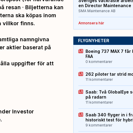
Sveriges vackraste arbet
en Director Maintenance
å resan · Biljetterna kan
SMA Maintenance AB
etterna ska köpas inom
villkor finns.
Annonsera här
 samtliga namngivna
FLYGNYHETER
er aktier baserat på
Boeing 737 MAX 7 får 
FAA
0 kommentarer
lla uppgifter för att
262 piloter tar strid m
11 kommentarer
Saab: Två GlobalEye s
på radarn
11 kommentarer
der Investor
Saab 340 flyger in i f
.
historiskt test för hyb
9 kommentarer