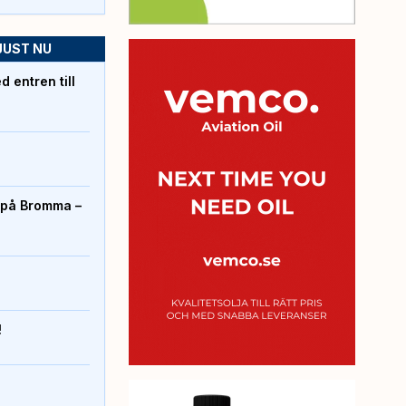
JUST NU
 entren till
r på Bromma –
!