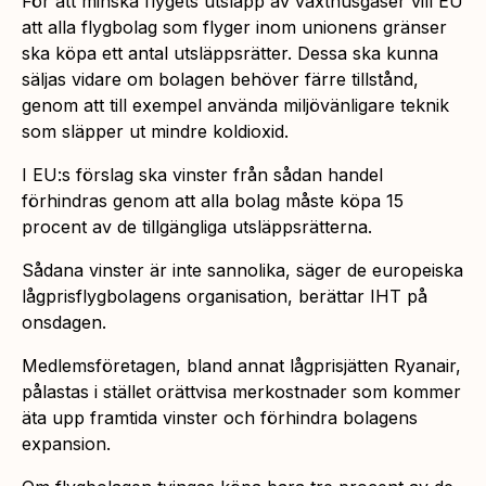
För att minska flygets utsläpp av växthusgaser vill EU
att alla flygbolag som flyger inom unionens gränser
ska köpa ett antal utsläppsrätter. Dessa ska kunna
säljas vidare om bolagen behöver färre tillstånd,
genom att till exempel använda miljövänligare teknik
som släpper ut mindre koldioxid.
I EU:s förslag ska vinster från sådan handel
förhindras genom att alla bolag måste köpa 15
procent av de tillgängliga utsläppsrätterna.
Sådana vinster är inte sannolika, säger de europeiska
lågprisflygbolagens organisation, berättar IHT på
onsdagen.
Medlemsföretagen, bland annat lågprisjätten Ryanair,
pålastas i stället orättvisa merkostnader som kommer
äta upp framtida vinster och förhindra bolagens
expansion.