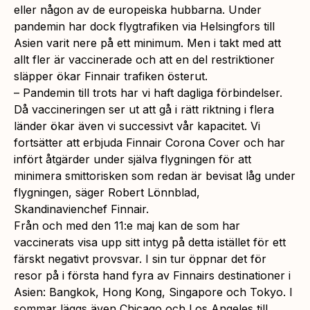
eller någon av de europeiska hubbarna. Under
pandemin har dock flygtrafiken via Helsingfors till
Asien varit nere på ett minimum. Men i takt med att
allt fler är vaccinerade och att en del restriktioner
släpper ökar Finnair trafiken österut.
– Pandemin till trots har vi haft dagliga förbindelser.
Då vaccineringen ser ut att gå i rätt riktning i flera
länder ökar även vi successivt vår kapacitet. Vi
fortsätter att erbjuda Finnair Corona Cover och har
infört åtgärder under själva flygningen för att
minimera smittorisken som redan är bevisat låg under
flygningen, säger Robert Lönnblad,
Skandinavienchef Finnair.
Från och med den 11:e maj kan de som har
vaccinerats visa upp sitt intyg på detta istället för ett
färskt negativt provsvar. I sin tur öppnar det för
resor på i första hand fyra av Finnairs destinationer i
Asien: Bangkok, Hong Kong, Singapore och Tokyo. I
sommar läggs även Chicago och Los Angeles till