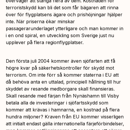
överväger att stänga flera av dem. Kostnaden för
terroristskydd kan bli det som får bägaren att rinna
över för flygplatsens ägare och prishöjningar hjälper
inte. När priserna ökar minskar
passagerarunderlaget ytterligare och man kommer in
i en ond spiral, en utveckling som Sverige just nu
upplever på flera regionflygplatser.
Den första juli 2004 kommer även sjöfarten att få
högre kvar på säkerhetskontroller för skydd mot
terrorism. Om inte förr så kommer staterna i EU att
då behöva anta en uttalad, principiell hållning till hur
skyddet av resande medborgare skall finansieras.
Skall resande med färjan från Nynäshamn till Visby
betala alla de investeringar i sjöfartsskydd som
kommer att krävas i hamnarna, en kostnad på flera
hundra miljoner? Kraven från EU kommer visserligen
att initialt endast gälla internationella färjeförbindelser,