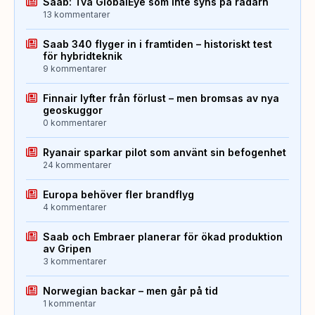
Saab: Två GlobalEye som inte syns på radarn
13 kommentarer
Saab 340 flyger in i framtiden – historiskt test
för hybridteknik
9 kommentarer
Finnair lyfter från förlust – men bromsas av nya
geoskuggor
0 kommentarer
Ryanair sparkar pilot som använt sin befogenhet
24 kommentarer
Europa behöver fler brandflyg
4 kommentarer
Saab och Embraer planerar för ökad produktion
av Gripen
3 kommentarer
Norwegian backar – men går på tid
1 kommentar