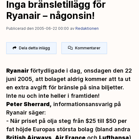
Inga bränsletillägg för
Ryanair – någonsin!
Publicerad den 2005-06-22 00:00
av
Redaktionen
Dela detta inlägg
Kommentarer
Ryanair
förtydligade i dag, onsdagen den 22
juni 2005, att bolaget aldrig kommer att ta ut
en extra avgift för bränsle på sina biljetter.
Inte nu och inte heller i framtiden!
Peter Sherrard,
informationsansvarig på
Ryanair säger:
-
När priset på olja steg från $25 till $50 per
fat höjde Europas största bolag (bland andra
British Airways
,
Air France
och
Lufthansa
)