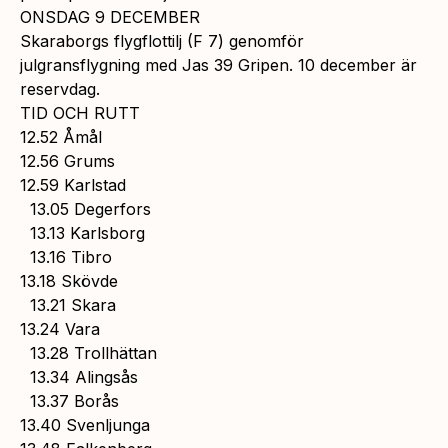
ONSDAG 9 DECEMBER
Skaraborgs flygflottilj (F 7) genomför
julgransflygning med Jas 39 Gripen. 10 december är
reservdag.
TID OCH RUTT
12.52 Åmål
12.56 Grums
12.59 Karlstad
13.05 Degerfors
13.13 Karlsborg
13.16 Tibro
13.18 Skövde
13.21 Skara
13.24 Vara
13.28 Trollhättan
13.34 Alingsås
13.37 Borås
13.40 Svenljunga