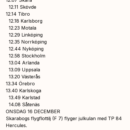
12.07 Skara
12.11 Skövde
12.14 Tibro
12.18 Karlsborg
12.23 Motala
12.29 Linköping
12.35 Norrköping
12.44 Nyköping
12.58 Stockholm
13.04 Arlanda
13.09 Uppsala
13.20 Västerås
13.34 Örebro
13.40 Karlskoga
13.49 Karlstad
14.08 Såtenäs
ONSDAG 16 DECEMBER
Skarabogs flygflottilj (F 7) flyger julkulan med TP 84
Hercules.