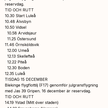
reservdag.
TID OCH RUTT
10.30 Start Luleå
10.48 Älvsbyn
10.50 Vidsel
10.58 Arvidsjaur
11.25 Östersund
11.46 Örnsköldsvik
12.00 Umeå
12.13 Skellefteå
12.22 Piteå
12.30 Boden
12.35 Luleå
TISDAG 15 DECEMBER
Blekinge flygflottilj (F17) genomför julgransflygning
med Jas 39 Gripen. 16 december är reservdag.
TID OCH RUTT
14.19 Ystad (Mitt över staden
)