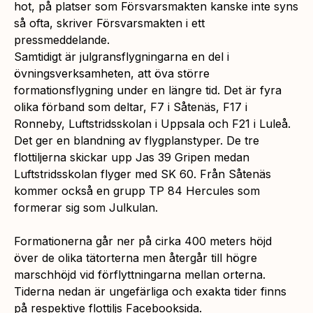
hot, på platser som Försvarsmakten kanske inte syns
så ofta, skriver Försvarsmakten i ett
pressmeddelande.
Samtidigt är julgransflygningarna en del i
övningsverksamheten, att öva större
formationsflygning under en längre tid. Det är fyra
olika förband som deltar, F7 i Såtenäs, F17 i
Ronneby, Luftstridsskolan i Uppsala och F21 i Luleå.
Det ger en blandning av flygplanstyper. De tre
flottiljerna skickar upp Jas 39 Gripen medan
Luftstridsskolan flyger med SK 60. Från Såtenäs
kommer också en grupp TP 84 Hercules som
formerar sig som Julkulan.
Formationerna går ner på cirka 400 meters höjd
över de olika tätorterna men återgår till högre
marschhöjd vid förflyttningarna mellan orterna.
Tiderna nedan är ungefärliga och exakta tider finns
på respektive flottiljs Facebooksida.