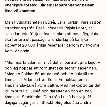
ytterligare företag.
Bilden: Haparandabor hälsar
Ikea välkommen
Men flygplatschefen i Luleå, Lars Karbin, vars region
sträcker sig från Piteå i söder till Pajala i norr, är
självklart inte förtjust över tanken att hans flygplats
ska förlora ett passagerarunderlag på kanske
uppemot 20 000 årliga resenärer genom ny flyglinje
Kemi-Arlanda.
“Men marknaden är fri så det är bara att gilla läget –
och jag hoppas att förnuftet ska segra”,
säger han.
“
Med en Fokker 50 tar det två och en halv till tre
timmar till Arlanda från Kemi. En helikopterlinje
Haparanda-Luleå vore bättre. Med helikopter tar det
20 minuter till Luleå och därefter en och en halv
timme till Stockholm. Och från Luleå har vi ju 15
dagliga avgångar till Stockholm, plus åtta andra