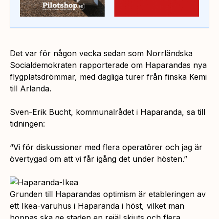
Det var för någon vecka sedan som Norrländska
Socialdemokraten rapporterade om Haparandas nya
flygplatsdrömmar, med dagliga turer från finska Kemi
till Arlanda.
Sven-Erik Bucht, kommunalrådet i Haparanda, sa till
tidningen:
“Vi för diskussioner med flera operatörer och jag är
övertygad om att vi får igång det under hösten.”
Grunden till Haparandas optimism är etableringen av
ett Ikea-varuhus i Haparanda i höst, vilket man
hoppas ska ge staden en rejäl skjuts och flera