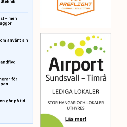
ridteknik
ust – men
kuggor
som använt sin
randflyg
erar för
ipen
n går på tid