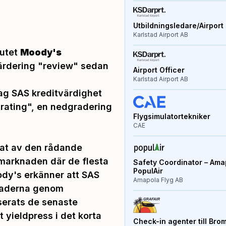
Utbildningsledare/Airport 
Karlstad Airport AB
tutet
Moody's
värdering "review" sedan
Airport Officer
Karlstad Airport AB
ag SAS kreditvärdighet
d rating", en nedgradering
Flygsimulatortekniker
CAE
tat av den rådande
marknaden där de flesta
Safety Coordinator – Amap
PopulAir
ody's erkänner att SAS
Amapola Flyg AB
naderna genom
serats de senaste
 yieldpress i det korta
Check-in agenter till Bro