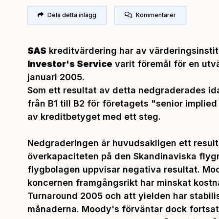
Dela detta inlägg
Kommentarer
SAS
kreditvärdering har av värderingsinsti
Investor's Service
varit föremål för en ut
januari 2005.
Som ett resultat av detta nedgraderades id
från B1 till B2 för företagets "senior implie
av kreditbetyget med ett steg.
Nedgraderingen är huvudsakligen ett resul
överkapaciteten på den Skandinaviska flyg
flygbolagen uppvisar negativa resultat. Mo
koncernen framgångsrikt har minskat kost
Turnaround 2005 och att yielden har stabili
månaderna. Moody's förväntar dock fortsatt