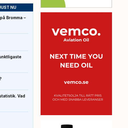
JUST NU
r på Bromma –
unktligaste
?
atistik. Vad