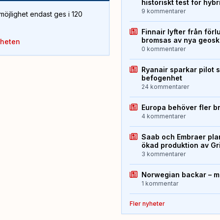
historiskt test för hyb
9 kommentarer
öjlighet endast ges i 120
Finnair lyfter från förl
bromsas av nya geos
yheten
0 kommentarer
Ryanair sparkar pilot 
befogenhet
24 kommentarer
Europa behöver fler b
4 kommentarer
Saab och Embraer plan
ökad produktion av Gr
3 kommentarer
Norwegian backar – me
1 kommentar
Fler nyheter