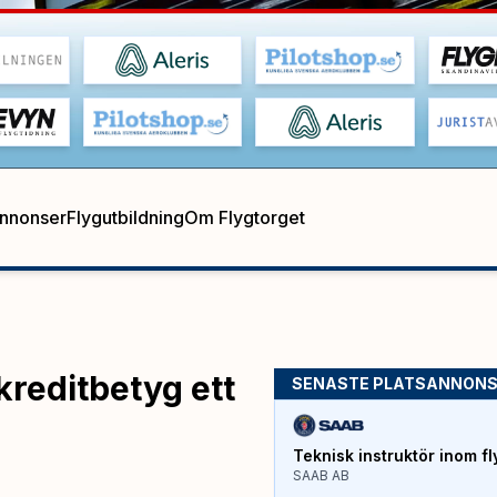
annonser
Flygutbildning
Om Flygtorget
reditbetyg ett
SENASTE PLATSANNON
Teknisk instruktör inom fl
SAAB AB