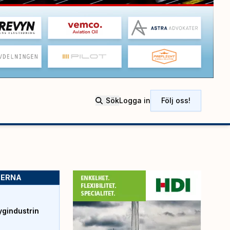
Sök
Logga in
Följ oss!
SERNA
ygindustrin