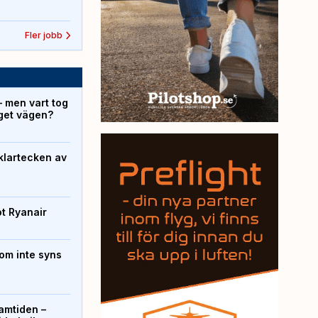
Fler jobb
– men vart tog
yget vägen?
klartecken av
ot Ryanair
om inte syns
ramtiden –