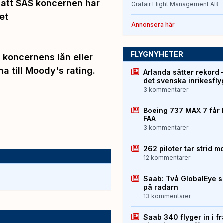
 att SAS koncernen har
Grafair Flight Management AB
et
Annonsera här
FLYGNYHETER
koncernens lån eller
na till Moody's rating.
Arlanda sätter rekord 
det svenska inrikesfl
3 kommentarer
Boeing 737 MAX 7 får 
FAA
3 kommentarer
262 piloter tar strid m
12 kommentarer
Saab: Två GlobalEye s
på radarn
13 kommentarer
Saab 340 flyger in i f