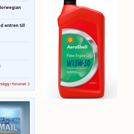
Norwegian
 entren till
!
inlägg i forumet