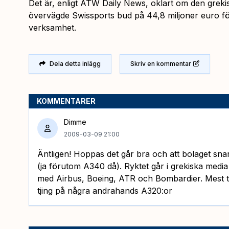
Det är, enligt ATW Daily News, oklart om den greki
övervägde Swissports bud på 44,8 miljoner euro f
verksamhet.
Dela detta inlägg
Skriv en kommentar
KOMMENTARER
Dimme
2009-03-09 21:00
Äntligen! Hoppas det går bra och att bolaget snart
(ja förutom A340 då). Ryktet går i grekiska media
med Airbus, Boeing, ATR och Bombardier. Mest tro
tjing på några andrahands A320:or