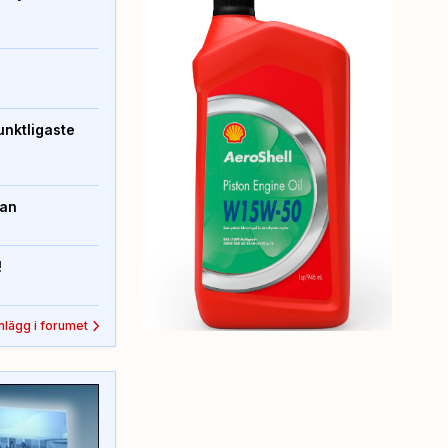
unktligaste
kan
!
inlägg i forumet