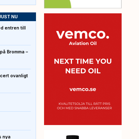
JUST NU
 entren till
r på Bromma –
cert ovanligt
s nya