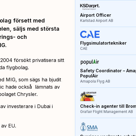
Airport Officer
bolag försett med
Karlstad Airport AB
en, säljs med största
rings- och
Flygsimulatortekniker
IG.
CAE
004 försökt privatisera sitt
a flygbolag.
Safety Coordinator – Amap
PopulAir
med MIG, som sägs ha bjudit
Amapola Flyg AB
mpic hade också lämnats av
olaget Chrysler.
av investerare i Dubai i
Check-in agenter till Bro
Grafair Flight Management AB
 av EU.