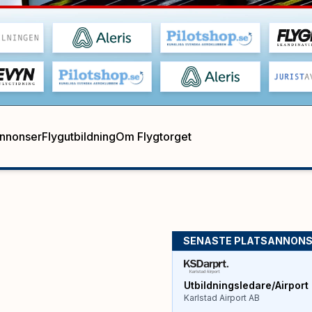
annonser
Flygutbildning
Om Flygtorget
SENASTE PLATSANNON
Utbildningsledare/Airport 
Karlstad Airport AB