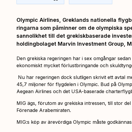
Olympic Airlines, Greklands nationella flyg
ringarna som påminner om de olympiska spel
sannolikhet till det grekiskbaserade investe
holdingbolaget Marvin Investment Group, M
Den grekiska regeringen har i sex omgångar sedan 2
ekonomiskt mycket förlustbringande och skuldtyngd
Nu har regeringen dock slutligen skrivit ett avtal 
45,7 miljoner för flygdelen i Olympic. Bud på Oly
Aegean Airlines och det USA-baserade charterflygb
MIG ägs, förutom av grekiska intressen, till stor del 
Förenade Arabemiraten.
MIG:s köp av ärevördiga Olympic måste godkännas