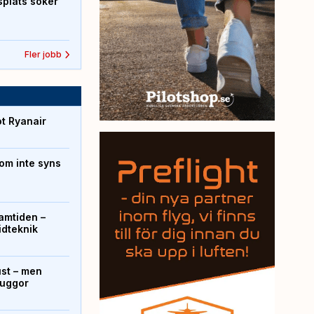
splats söker
Fler jobb
ot Ryanair
om inte syns
ramtiden –
ridteknik
ust – men
kuggor