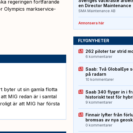
Sveriges vackraste arbet
ska regeringen fortfarande
en Director Maintenance
ör Olympics markservice-
SMA Maintenance AB
Annonsera här
FLYGNYHETER
262 piloter tar strid m
6 kommentarer
Saab: Två GlobalEye s
på radarn
10 kommentarer
 byter ut sin gamla flotta
Saab 340 flyger in i f
 att MIG redan är i samtal
historiskt test för hyb
9 kommentarer
ligt är att MIG har första
Finnair lyfter från förl
bromsas av nya geos
0 kommentarer