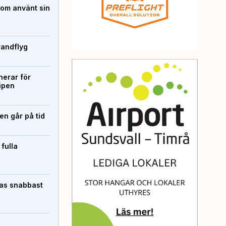
som använt sin
randflyg
erar för
ipen
n går på tid
 fulla
pas snabbast