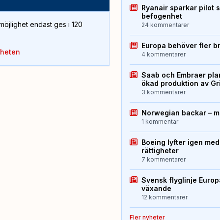
Ryanair sparkar pilot 
befogenhet
öjlighet endast ges i 120
24 kommentarer
Europa behöver fler b
yheten
4 kommentarer
Saab och Embraer plan
ökad produktion av Gr
3 kommentarer
Norwegian backar – me
1 kommentar
Boeing lyfter igen med
rättigheter
7 kommentarer
Svensk flyglinje Euro
växande
12 kommentarer
Fler nyheter