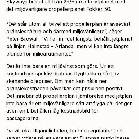
Skyways beslut att från 29/6 ersätta jetplanet med
det miljövänligare propellerplanet Fokker 50.
”Det står utom all tvivel att propellerplan är avsevärt
bränslesnålare och därmed miljövänligare”, säger
Peter Browall. ”Vi har in i det längsta behållit jetplanet
på linjen Halmstad – Arlanda, men vi kan inte längre
blunda för miljöargumentet.”
Det är inte bara en miljövinst som görs. Ur ett
kostnadsperspektiv drabbas flygtrafiken hårt av
skenande oljepriser. Om man kan hålla ner
bränslekostnaden påverkar det prisbilden positivt.
Det innebär att propellerplan i jämförelse med jetplan
inte bara är ett miljövänligare sätt att flyga på, det ger
även en bibehållen låg kostnadsbild för
passagerarna.
”Vi vill öka tillgängligheten, ha hög regularitet och
satsar vidare på att vara ett av Europas punktligaste