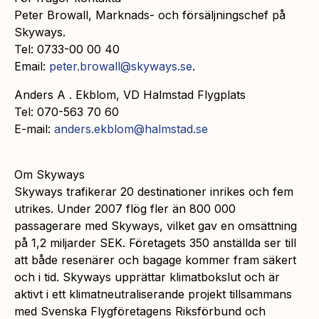
Peter Browall, Marknads- och försäljningschef på
Skyways.
Tel: 0733-00 00 40
Email:
peter.browall@skyways.se
.
Anders A . Ekblom, VD Halmstad Flygplats
Tel: 070-563 70 60
E-mail:
anders.ekblom@halmstad.se
Om Skyways
Skyways trafikerar 20 destinationer inrikes och fem
utrikes. Under 2007 flög fler än 800 000
passagerare med Skyways, vilket gav en omsättning
på 1,2 miljarder SEK. Företagets 350 anställda ser till
att både resenärer och bagage kommer fram säkert
och i tid. Skyways upprättar klimatbokslut och är
aktivt i ett klimatneutraliserande projekt tillsammans
med Svenska Flygföretagens Riksförbund och