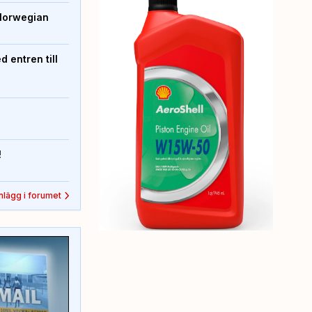
Norwegian
 entren till
!
inlägg i forumet