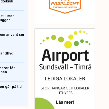
ridteknik
ust – men
kuggor
som använt sin
randflyg
erar för
ipen
n går på tid