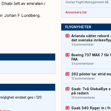
Grafair Flight Management AB
 Dhabi (ett av emiraten i
Annonsera här
ger Johan F Lundberg.
FLYGNYHETER
Arlanda sätter rekord 
det svenska inrikesfl
3 kommentarer
Boeing 737 MAX 7 får 
FAA
3 kommentarer
262 piloter tar strid m
12 kommentarer
Saab: Två GlobalEye s
på radarn
öjlighet endast ges i 120
13 kommentarer
Saab 340 flyger in i f