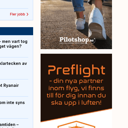
Fler jobb
– men vart tog
yget vägen?
klartecken av
ot Ryanair
om inte syns
ramtiden –