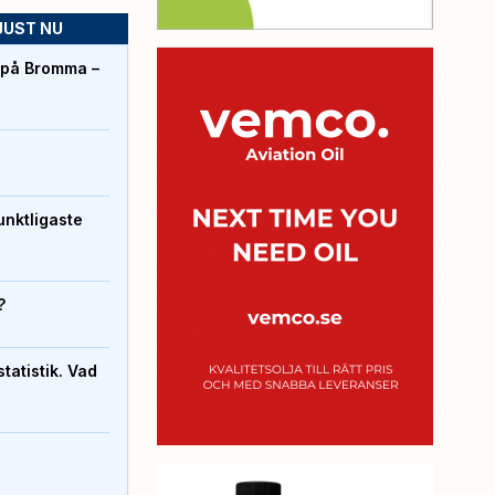
JUST NU
r på Bromma –
unktligaste
?
atistik. Vad