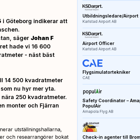
Utbildningsledare/Airport 
5
i Göteborg indikerar att
Karlstad Airport AB
anschen.
tan,
säger
Johan F
Airport Officer
ret hade vi 16 600
Karlstad Airport AB
ratmeter - näst bäst
Flygsimulatortekniker
CAE
ill 14 500 kvadratmeter
 som nu hyr mer yta.
ll nära 250 kvadratmeter.
Safety Coordinator – Amap
n monter och Fjärran
PopulAir
Amapola Flyg AB
erar utställningshallarna,
nder och researrangörer bokat
Check-in agenter till Bro