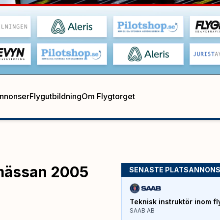
annonser
Flygutbildning
Om Flygtorget
-mässan 2005
SENASTE PLATSANNON
Teknisk instruktör inom fl
SAAB AB