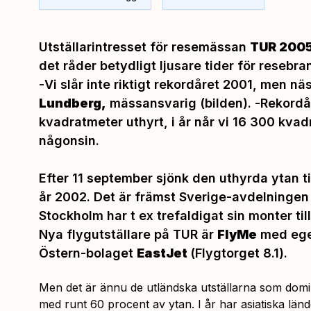
Utställarintresset för resemässan
TUR 200
det råder betydligt ljusare tider för resebr
-
Vi slår inte riktigt rekordåret 2001,
men näs
Lundberg,
mässansvarig (bilden). -
Rekordå
kvadratmeter uthyrt, i år når vi 16 300 kvad
någonsin.
Efter 11 september sjönk den uthyrda ytan t
år 2002. Det är främst Sverige-avdelningen
Stockholm har t ex trefaldigat sin monter ti
Nya flygutställare på TUR är
FlyMe
med ege
Östern-bolaget
EastJet
(Flygtorget 8.1).
Men det är ännu de utländska utställarna som domin
med runt 60 procent av ytan. I år har asiatiska lä