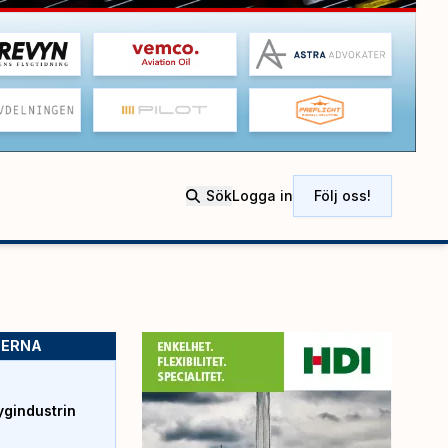
Sök
Logga in
Följ oss!
SERNA
ygindustrin