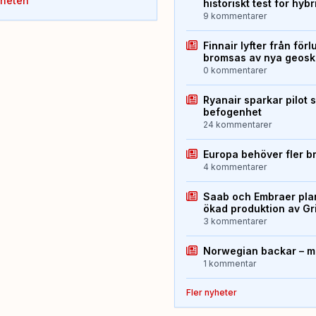
yheten
historiskt test för hyb
9 kommentarer
Finnair lyfter från förl
bromsas av nya geos
0 kommentarer
Ryanair sparkar pilot 
befogenhet
24 kommentarer
Europa behöver fler b
4 kommentarer
Saab och Embraer plan
ökad produktion av Gr
3 kommentarer
Norwegian backar – me
1 kommentar
Fler nyheter