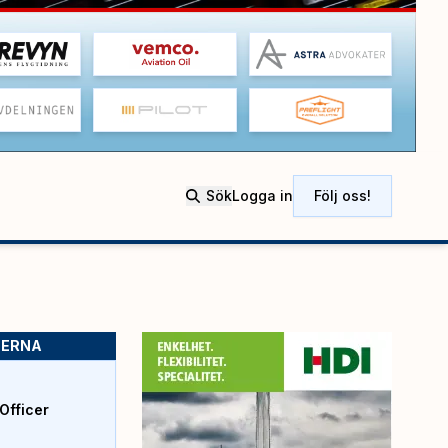
Sök
Logga in
Följ oss!
SERNA
Officer