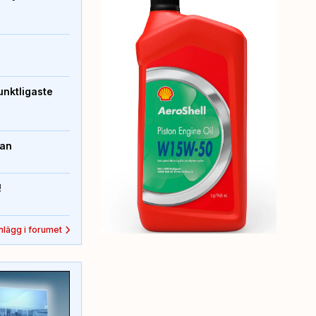
unktligaste
kan
!
inlägg i forumet