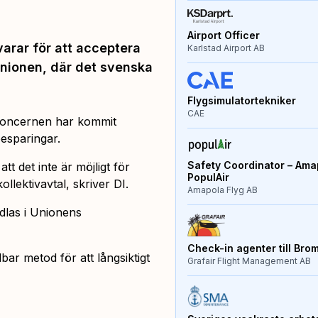
Airport Officer
arar för att acceptera
Karlstad Airport AB
Unionen, där det svenska
Flygsimulatortekniker
CAE
koncernen har kommit
esparingar.
Safety Coordinator – Amap
t det inte är möjligt för
PopulAir
llektivavtal, skriver DI.
Amapola Flyg AB
dlas i Unionens
Check-in agenter till Bro
ar metod för att långsiktigt
Grafair Flight Management AB