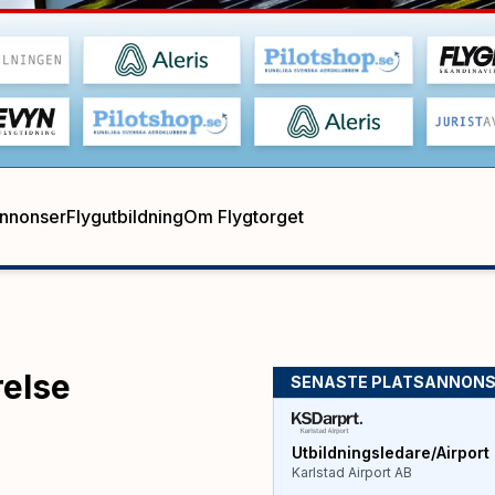
annonser
Flygutbildning
Om Flygtorget
relse
SENASTE PLATSANNON
Utbildningsledare/Airport 
Karlstad Airport AB