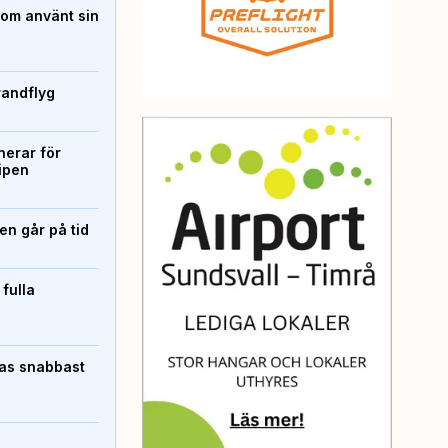
som använt sin
randflyg
erar för
ipen
n går på tid
 fulla
pas snabbast