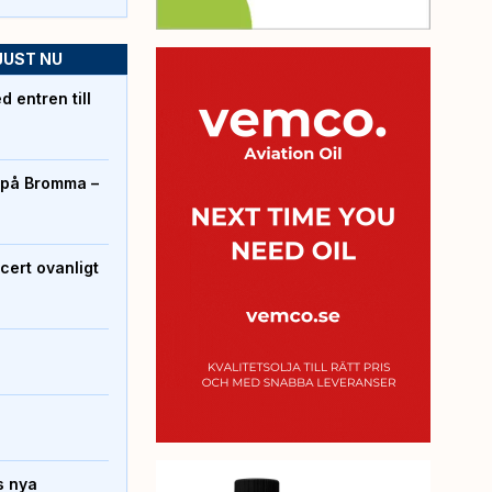
JUST NU
 entren till
r på Bromma –
cert ovanligt
s nya