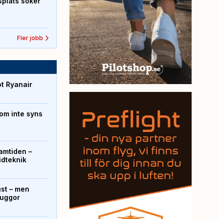
splats söker
Fler jobb
ot Ryanair
om inte syns
ramtiden –
ridteknik
ust – men
kuggor