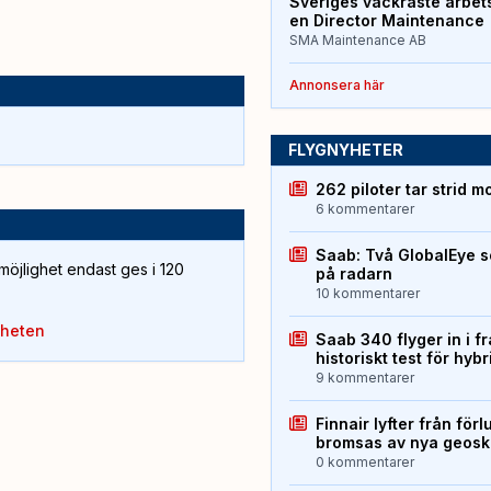
Sveriges vackraste arbet
en Director Maintenance
SMA Maintenance AB
Annonsera här
FLYGNYHETER
262 piloter tar strid m
6 kommentarer
Saab: Två GlobalEye s
öjlighet endast ges i 120
på radarn
10 kommentarer
yheten
Saab 340 flyger in i f
historiskt test för hyb
9 kommentarer
Finnair lyfter från förl
bromsas av nya geos
0 kommentarer