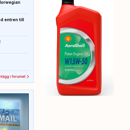
Norwegian
 entren till
!
inlägg i forumet