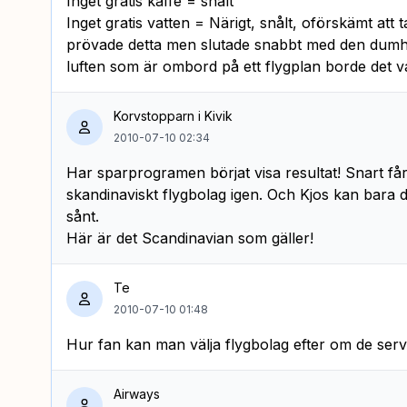
Inget gratis kaffe = snålt
Inget gratis vatten = Närigt, snålt, oförskämt att 
prövade detta men slutade snabbt med den dumh
luften som är ombord på ett flygplan borde det vara
Korvstopparn i Kivik
2010-07-10 02:34
Har sparprogramen börjat visa resultat! Snart får 
skandinaviskt flygbolag igen. Och Kjos kan bara 
sånt.
Här är det Scandinavian som gäller!
Te
2010-07-10 01:48
Hur fan kan man välja flygbolag efter om de server
Airways