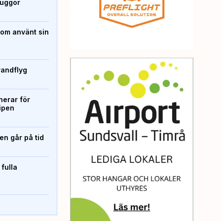
kuggor
som använt sin
randflyg
erar för
ipen
n går på tid
 fulla