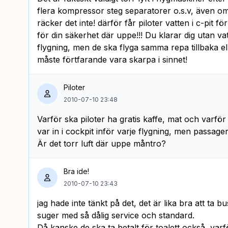
flera kompressor steg separatorer o.s.v, även o
räcker det inte! därför får piloter vatten i c-pit f
för din säkerhet där uppe!!! Du klarar dig utan v
flygning, men de ska flyga samma repa tillbaka ell
måste förtfarande vara skarpa i sinnet!
Piloter
2010-07-10 23:48
Varför ska piloter ha gratis kaffe, mat och varför f
var in i cockpit inför varje flygning, men passage
Är det torr luft där uppe måntro?
Bra ide!
2010-07-10 23:43
jag hade inte tänkt på det, det är lika bra att ta bu
suger med så dålig service och standard.
Då kanske de ska ta betalt för toalett också, varfö