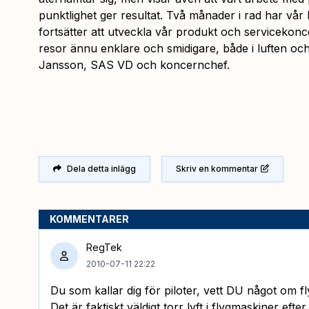
punktlighet ger resultat. Två månader i rad har vår
fortsätter att utveckla vår produkt och servicekon
resor ännu enklare och smidigare, både i luften o
Jansson, SAS VD och koncernchef.
Dela detta inlägg
Skriv en kommentar
KOMMENTARER
RegTek
2010-07-11 22:22
Du som kallar dig för piloter, vett DU något om f
Det är faktiskt väldigt torr lyft i flygmaskiner efte