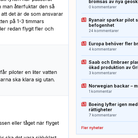
bromsas av nya geos
m man återfuktar den så
0 kommentarer
ör att det är de som ansvarar
Ryanair sparkar pilot 
atten på 1-3 timmars
befogenhet
er redan flygit fler och
24 kommentarer
Europa behöver fler b
4 kommentarer
Saab och Embraer plan
ökad produktion av Gr
år piloter en liter vatten
3 kommentarer
rarna ska klara sig utan.
Norwegian backar – me
1 kommentar
Boeing lyfter igen med
rättigheter
7 kommentarer
ssen eller tåget när flyget
Fler nyheter
r ska det vara självklart.