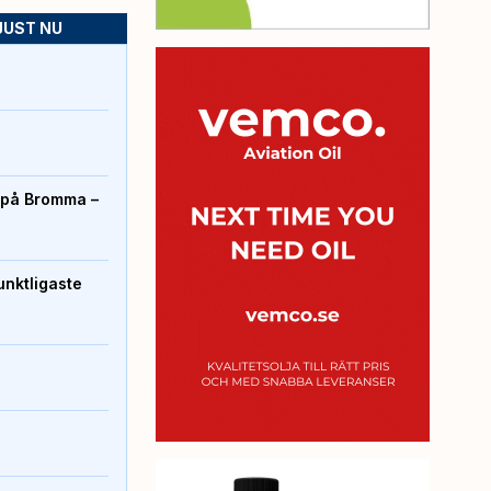
JUST NU
r på Bromma –
unktligaste