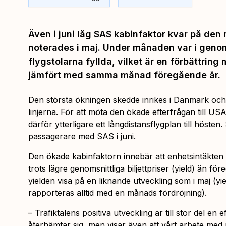
​Även i juni låg SAS kabinfaktor kvar på de
noterades i maj. Under månaden var i geno
flygstolarna fyllda, vilket är en förbättrin
jämfört med samma månad föregående år.
Den största ökningen skedde inrikes i Danmark och 
linjerna. För att möta den ökade efterfrågan till US
därför ytterligare ett långdistansflygplan till höste
passagerare med SAS i juni.
Den ökade kabinfaktorn innebär att enhetsintäkten
trots lägre genomsnittliga biljettpriser (yield) än fö
yielden visa på en liknande utveckling som i maj (y
rapporteras alltid med en månads fördröjning).
– Trafiktalens positiva utveckling är till stor del en
återhämtar sig, men visar även att vårt arbete med