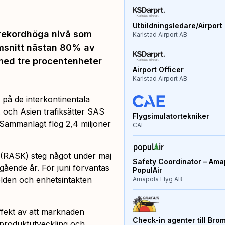
Utbildningsledare/Airport 
n rekordhöga nivå som
Karlstad Airport AB
msnitt nästan 80% av
g med tre procentenheter
Airport Officer
Karlstad Airport AB
på de interkontinentala
A och Asien trafiksätter SAS
Flygsimulatortekniker
n. Sammanlagt flög 2,4 miljoner
CAE
 (RASK) steg något under maj
Safety Coordinator – Amap
regående år. För juni förväntas
PopulAir
ielden och enhetsintäkten
Amapola Flyg AB
 effekt av att marknaden
Check-in agenter till Bro
 produktutveckling och