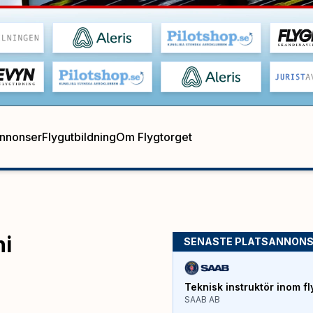
annonser
Flygutbildning
Om Flygtorget
ni
SENASTE PLATSANNON
Teknisk instruktör inom fl
SAAB AB