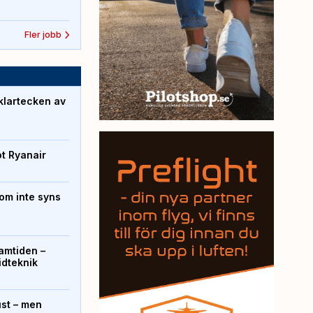
Fler jobb
klartecken av
ot Ryanair
om inte syns
ramtiden –
ridteknik
ust – men