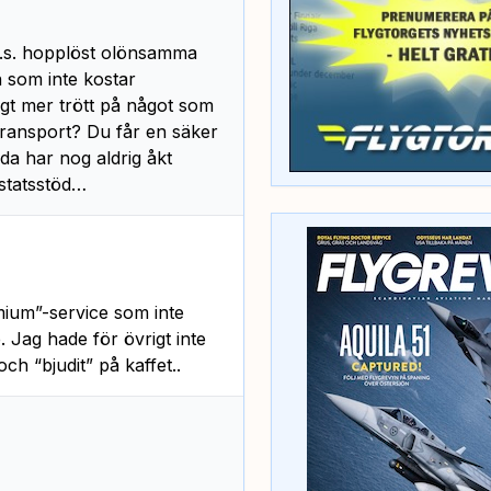
.v.s. hopplöst olönsamma
 som inte kostar
igt mer trött på något som
transport? Du får en säker
da har nog aldrig åkt
statsstöd…
ium”-service som inte
 Jag hade för övrigt inte
ch “bjudit” på kaffet..