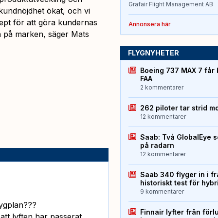
Grafair Flight Management AB
 kundnöjdhet ökat, och vi
cept för att göra kundernas
Annonsera här
ch på marken, säger Mats
FLYGNYHETER
Boeing 737 MAX 7 får 
FAA
2 kommentarer
262 piloter tar strid m
12 kommentarer
Saab: Två GlobalEye s
på radarn
12 kommentarer
Saab 340 flyger in i f
historiskt test för hyb
9 kommentarer
lygplan???
Finnair lyfter från förl
r att lyften har passerat