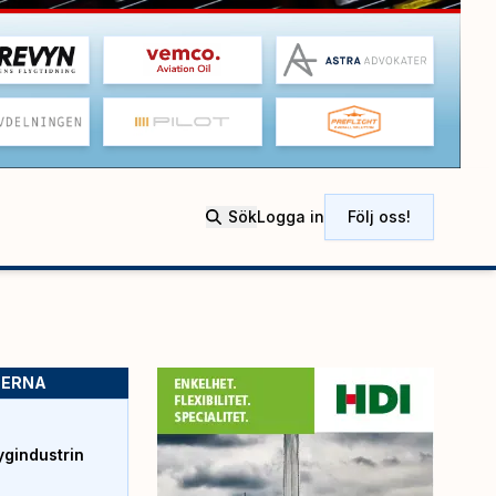
Sök
Logga in
Följ oss!
SERNA
ygindustrin