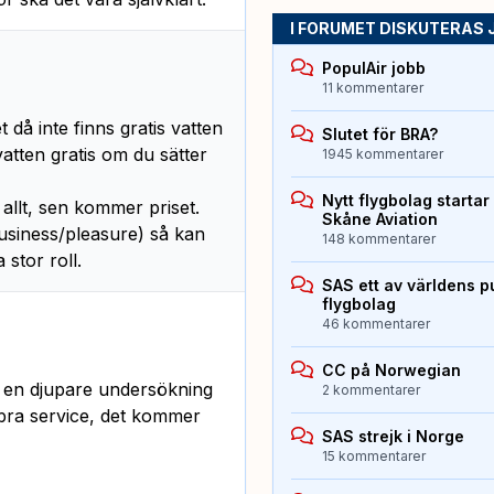
I FORUMET DISKUTERAS 
PopulAir jobb
11 kommentarer
 då inte finns gratis vatten
Slutet för BRA?
vatten gratis om du sätter
1945 kommentarer
Nytt flygbolag starta
 allt, sen kommer priset.
Skåne Aviation
business/pleasure) så kan
148 kommentarer
 stor roll.
SAS ett av världens p
flygbolag
46 kommentarer
CC på Norwegian
a en djupare undersökning
2 kommentarer
 bra service, det kommer
SAS strejk i Norge
15 kommentarer