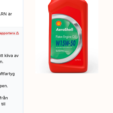
 ARN är
apportera
t kliva av
n.
ftfartyg
pen.
från
ill