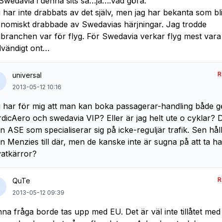
Swedavia i denna sits så…ja….vad göra.
 har inte drabbats av det själv, men jag har bekanta som bli
nomiskt drabbade av Swedavias härjningar. Jag trodde
gbranchen var för flyg. För Swedavia verkar flyg mest vara 
vändigt ont…
R
universal
2013-05-12 10:16
 har för mig att man kan boka passagerar-handling både 
dicAero och swedavia VIP? Eller är jag helt ute o cyklar? D
n ASE som specialiserar sig på icke-reguljär trafik. Sen håll
n Menzies till där, men de kanske inte är sugna på att ta 
vatkärror?
R
QuTe
2013-05-12 09:39
na fråga borde tas upp med EU. Det är väl inte tillåtet med