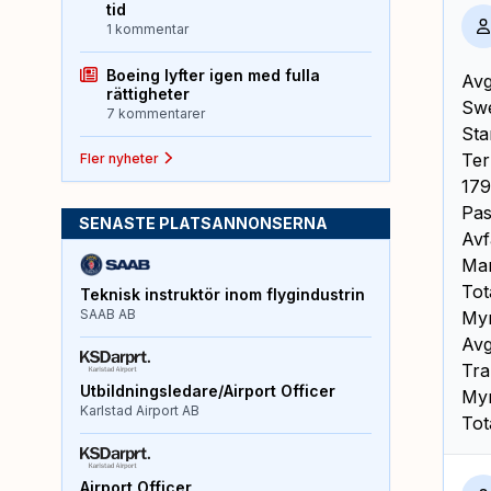
tid
1 kommentar
Boeing lyfter igen med fulla
Avg
rättigheter
Swe
7 kommentarer
Sta
Ter
Fler nyheter
179
Pas
SENASTE PLATSANNONSERNA
Avf
Mar
Tot
Teknisk instruktör inom flygindustrin
SAAB AB
Myn
Avg
Tra
Utbildningsledare/Airport Officer
Myn
Karlstad Airport AB
Tot
Airport Officer