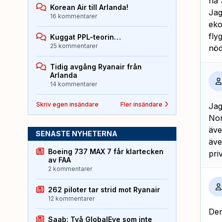
ha 
Korean Air till Arlanda!
Jag
16 kommentarer
eko
fly
Kuggat PPL-teorin…
25 kommentarer
nöd
Tidig avgång Ryanair från
Arlanda
14 kommentarer
Skriv egen insändare
Fler insändare
Jag
Nor
äve
SENASTE NYHETERNA
äve
Boeing 737 MAX 7 får klartecken
pri
av FAA
2 kommentarer
262 piloter tar strid mot Ryanair
12 kommentarer
Den
Saab: Två GlobalEye som inte