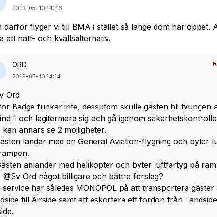
2013-05-10 14:46
 därför flyger vi till BMA i stället så länge dom har öppet.
a ett natt- och kvällsalternativ.
R
ORD
2013-05-10 14:14
v Ord
itor Badge funkar inte, dessutom skulle gästen bli tvungen at
rind 1 och legitermera sig och gå igenom säkerhetskontrolle
 kan annars se 2 möjligheter.
Gästen landar med en General Aviation-flygning och byter lu
rampen.
Gästen anländer med helikopter och byter luftfartyg på ram
 @Sv Ord något billigare och bättre förslag?
-service har således MONOPOL på att transportera gäster 
dside till Airside samt att eskortera ett fordon från Landside t
side.