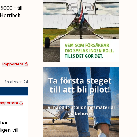
000:- till
Horribelt
Rapportera
Antal svar: 24
apportera
 har
gen vill