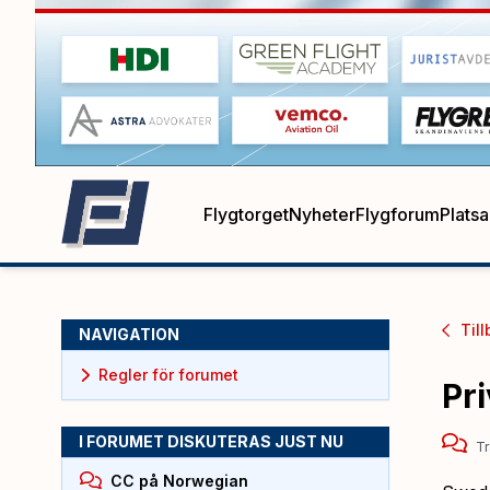
Flygtorget
Nyheter
Flygforum
Plats
Till
NAVIGATION
Regler för forumet
Pri
I FORUMET DISKUTERAS JUST NU
Tr
CC på Norwegian