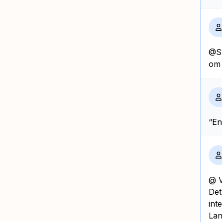
@Sv
om 
“En
@ V
Det
int
Lan