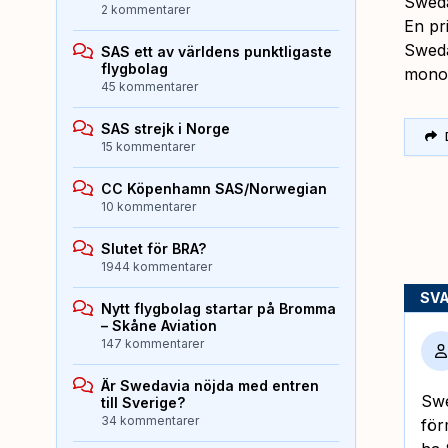
Sweda
2 kommentarer
En pr
Sweda
SAS ett av världens punktligaste
flygbolag
mono
45 kommentarer
SAS strejk i Norge
15 kommentarer
CC Köpenhamn SAS/Norwegian
10 kommentarer
Slutet för BRA?
1944 kommentarer
SV
Nytt flygbolag startar på Bromma
– Skåne Aviation
147 kommentarer
Är Swedavia nöjda med entren
Swe
till Sverige?
34 kommentarer
för