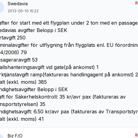
R
Swedavia
2013-05-10 15:22
ifter för start med ett flygplan under 2 ton med en passage
davias avgifter Belopp i SEK
rtavgift 250
minalavgifter för utflygning från flygplats enl. EU förordni
4/2006) 79
sageraravgift 53
allshanteringsavgift vid gate(på ankomst) 1
ktjänstavgift ramp(faktureras handlingagent på ankomst) 2
alt (exkl. moms) 385
dighetsavgifter Belopp i SEK
ift för Säkerhetskontroll: 35 kr/avr pax (faktureras av
nsportstyrelsen) 35
dighetsavgift: 6.50 kr/avr pax (faktureras av Transportstyr
alt (exkl. moms) 41
R
Biz F/O