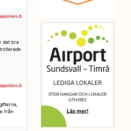
apportera
 det bra
rollerade
apportera
ifterna,
e från