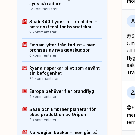
mon
syns på radarn
12 kommentarer
Saab 340 flyger in i framtiden –
historiskt test för hybridteknik
9 kommentarer
@S
Om 
Finnair lyfter från förlust – men
bromsas av nya geoskuggor
att
0 kommentarer
fly
säk
Ryanair sparkar pilot som använt
Tra
sin befogenhet
24 kommentarer
Europa behöver fler brandflyg
4 kommentarer
@Sw
Saab och Embraer planerar för
ökad produktion av Gripen
men
3 kommentarer
ter
Norwegian backar – men går på