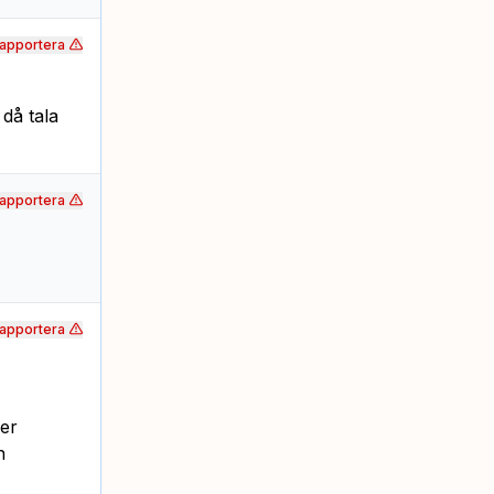
apportera
 då tala
apportera
apportera
ler
n