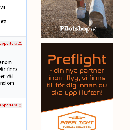
vit
ett
apportera
genom
är finns
er väl
hand om
apportera