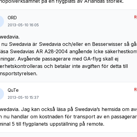
opolverksamhet på en flygplats av Arlandas storlek.
R
ORD
2013-05-10 16:05
wedavia.
nu Swedavia är Swedavia och/eller en Besserwisser så går
 läsa Swedavias AR A28-2004 angående Icke säkerhestkont
gningar. Avgående passagerare med GA-flyg skall ej
erhetskontrolleras och betalar inte avgiften för detta till
nsportstyrelsen.
R
QuTe
2013-05-10 15:37
edavia. Jag kan också läsa på Swedavia’s hemsida om avg
 nu handlar om kostnaden för transport av en passagerar
minal 5 till flygplanets uppställning på remote.