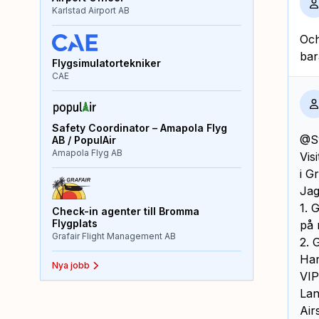
Karlstad Airport AB
Och
bar
Flygsimulatortekniker
CAE
Safety Coordinator – Amapola Flyg
@S
AB / PopulAir
Amapola Flyg AB
Vis
i G
Jag
1. 
Check-in agenter till Bromma
Flygplats
på 
Grafair Flight Management AB
2. 
Har
Nya jobb
VIP
Lan
Air