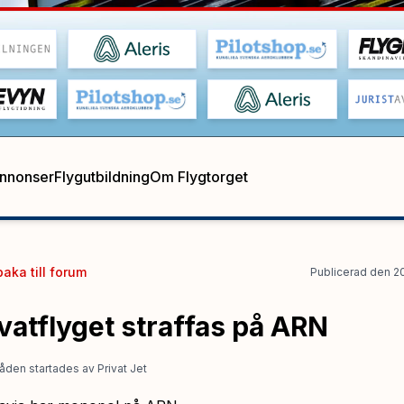
annonser
Flygutbildning
Om Flygtorget
baka till
forum
Publicerad
den
2
vatflyget straffas på ARN
åden startades
av
Privat Jet