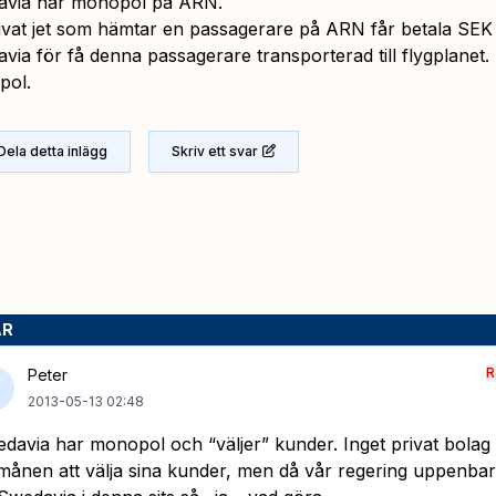
via har monopol på ARN.
ivat jet som hämtar en passagerare på ARN får betala SEK 5
via för få denna passagerare transporterad till flygplanet. 
pol.
Dela detta inlägg
Skriv ett svar
AR
R
Peter
2013-05-13 02:48
davia har monopol och “väljer” kunder. Inget privat bolag
månen att välja sina kunder, men då vår regering uppenbarli