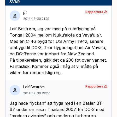
SVAR
Rapportera
pf
2014-12-30 21:31
Leif Bostrøm, jeg var med på ruteflyging på
Tonga i 2004 mellom Nuku’alofa og Vava’u t/r.
Med en C-46 bygd for US Army i 1942, senere
ombygd til DC-3. Tror flygbolaget het Air Vava’u,
og DC-3’erne var innhyrt fra New Zealand.
På tilbakereisen, gikk det ca 200 fot over vannet.
Fantastisk. Kommer også i håg at vi måtte på
vikten før ombordstigning.
Rapportera
Leif Boström
2014-12-30 19:27
Jag hade “lyckan” att flyga med i en Basler BT-
67 under en resa i Thailand 2007. En DC-3 med
“modern avionics” och moderna turboprop.