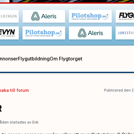
annonser
Flygutbildning
Om Flygtorget
baka till
forum
Publicerad
den
2
R
åden startades
av
Erik