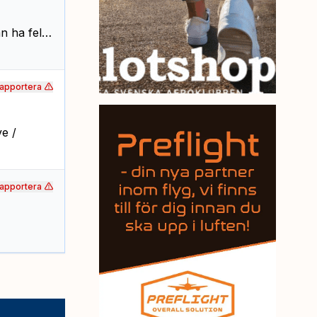
an ha fel…
apportera
ve /
apportera