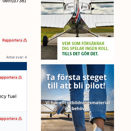
r twin(b738)
Rapportera
Antal svar: 4
apportera
ncy fuel
apportera