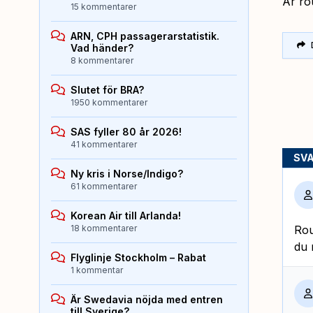
Är ro
15 kommentarer
ARN, CPH passagerarstatistik.
Vad händer?
8 kommentarer
Slutet för BRA?
1950 kommentarer
SAS fyller 80 år 2026!
41 kommentarer
SV
Ny kris i Norse/Indigo?
61 kommentarer
Korean Air till Arlanda!
18 kommentarer
Rou
du 
Flyglinje Stockholm – Rabat
1 kommentar
Är Swedavia nöjda med entren
till Sverige?