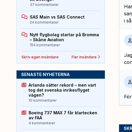
37 kommentarer
Har
sam
SAS Main vs SAS Connect
i så
24 kommentarer
Nytt flygbolag startar på Bromma
– Skåne Aviation
154 kommentarer
Jag
Skriv egen insändare
Fler insändare
con
SENASTE NYHETERNA
Arlanda sätter rekord – men vart
tog det svenska inrikesflyget
vägen?
För
10 kommentarer
Boeing 737 MAX 7 får klartecken
av FAA
4 kommentarer
SKR