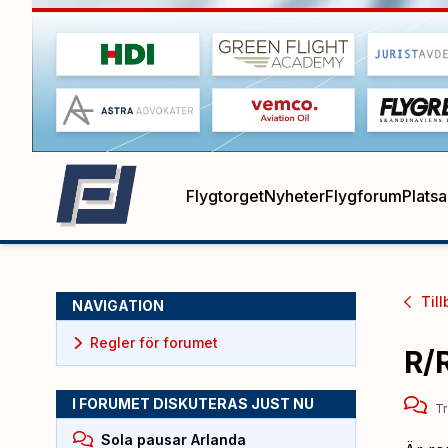
Flygtorget
Nyheter
Flygforum
Plats
Till
NAVIGATION
Regler för forumet
R/
I FORUMET DISKUTERAS JUST NU
Tr
Sola pausar Arlanda