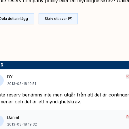
ute reserv company policy eller ett myndlighetskrav? Gälle
Dela detta inlägg
Skriv ett svar
AR
R
DY
2013-03-18 19:51
te reserv benämns inte men utgår från att det är continge
menar och det är ett myndighetskrav.
R
Daniel
2013-03-18 19:32