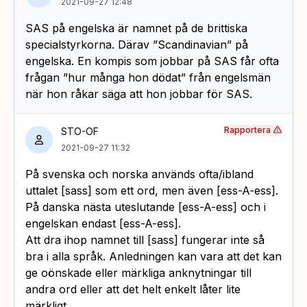
2021-09-27 12:48
SAS på engelska är namnet på de brittiska
specialstyrkorna. Därav ”Scandinavian” på
engelska. En kompis som jobbar på SAS får ofta
frågan ”hur många hon dödat” från engelsmän
när hon råkar säga att hon jobbar för SAS.
Rapportera
STO-OF
2021-09-27 11:32
På svenska och norska används ofta/ibland
uttalet [sass] som ett ord, men även [ess-A-ess].
På danska nästa uteslutande [ess-A-ess] och i
engelskan endast [ess-A-ess].
Att dra ihop namnet till [sass] fungerar inte så
bra i alla språk. Anledningen kan vara att det kan
ge oönskade eller märkliga anknytningar till
andra ord eller att det helt enkelt låter lite
märkligt.