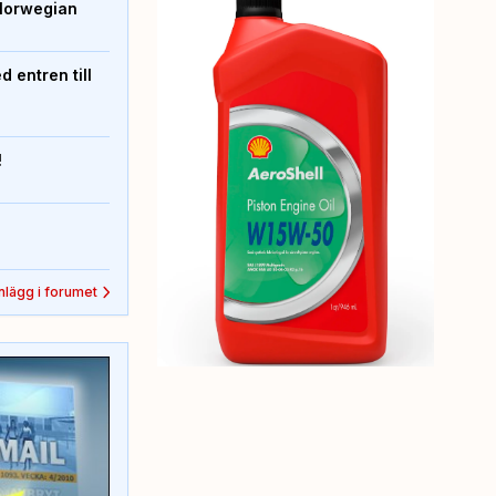
Norwegian
 entren till
!
inlägg i forumet