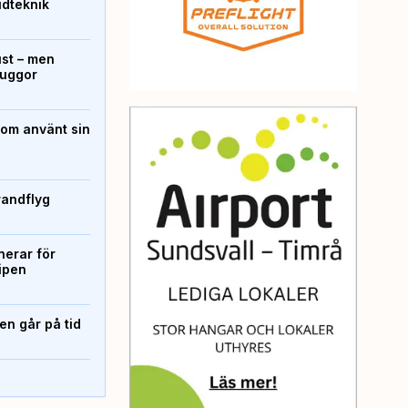
ridteknik
ust – men
kuggor
som använt sin
randflyg
erar för
ipen
n går på tid