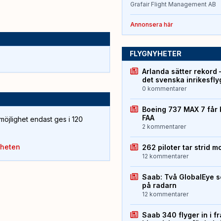
Grafair Flight Management AB
Annonsera här
FLYGNYHETER
Arlanda sätter rekord 
det svenska inrikesfl
0 kommentarer
Boeing 737 MAX 7 får 
FAA
öjlighet endast ges i 120
2 kommentarer
yheten
262 piloter tar strid m
12 kommentarer
Saab: Två GlobalEye s
på radarn
12 kommentarer
Saab 340 flyger in i f