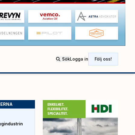
Sök
Logga in
Följ oss!
SERNA
ygindustrin