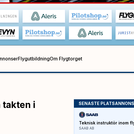
annonser
Flygutbildning
Om Flygtorget
 takten i
SENASTE PLATSANNON
Teknisk instruktör inom fl
SAAB AB