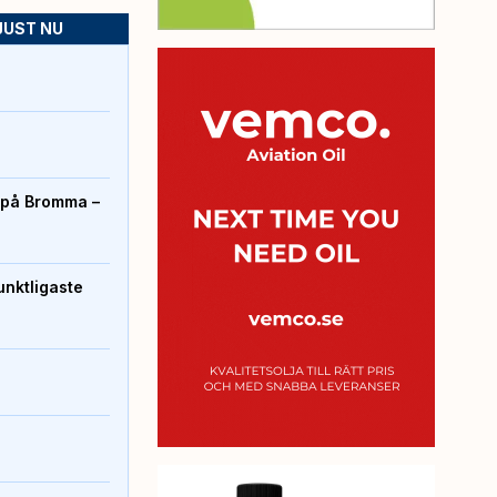
JUST NU
r på Bromma –
unktligaste