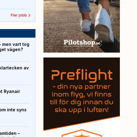
Fler jobb
– men vart tog
yget vägen?
klartecken av
ot Ryanair
om inte syns
ramtiden –