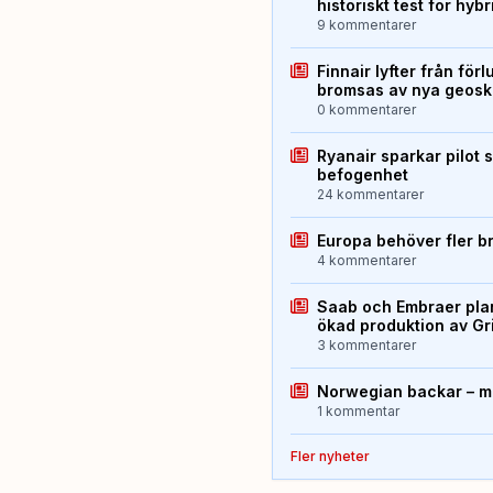
historiskt test för hyb
9 kommentarer
Finnair lyfter från förl
bromsas av nya geos
0 kommentarer
Ryanair sparkar pilot 
befogenhet
24 kommentarer
Europa behöver fler b
4 kommentarer
Saab och Embraer plan
ökad produktion av Gr
3 kommentarer
Norwegian backar – me
1 kommentar
Fler nyheter