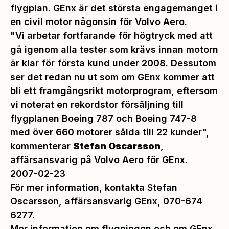
flygplan. GEnx är det största engagemanget i
en civil motor någonsin för Volvo Aero.
"Vi arbetar fortfarande för högtryck med att
gå igenom alla tester som krävs innan motorn
är klar för första kund under 2008. Dessutom
ser det redan nu ut som om GEnx kommer att
bli ett framgångsrikt motorprogram, eftersom
vi noterat en rekordstor försäljning till
flygplanen Boeing 787 och Boeing 747-8
med över 660 motorer sålda till 22 kunder",
kommenterar
Stefan Oscarsson
,
affärsansvarig på Volvo Aero för GEnx.
2007-02-23
För mer information, kontakta Stefan
Oscarsson, affärsansvarig GEnx, 070-674
6277.
Mer information om flygningen och om GEnx