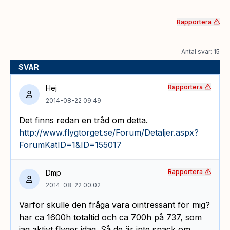
Rapportera
Antal svar: 15
SVAR
Rapportera
Hej
2014-08-22 09:49
Det finns redan en tråd om detta.
http://www.flygtorget.se/Forum/Detaljer.aspx?
ForumKatID=1&ID=155017
Rapportera
Dmp
2014-08-22 00:02
Varför skulle den fråga vara ointressant för mig?
har ca 1600h totaltid och ca 700h på 737, som
jag aktivt flyger idag. Så de är inte snack om