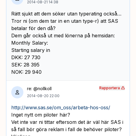
2014-08-21 14:38
Rätt sjukt att dem söker utan typerating också…
Tror ni (om dem tar in en utan type-r) att SAS
betalar för den då?
Dem går också ut med lönerna på hemsidan:
Monthly Salary:
Starting salary in
DKK: 27 730
SEK: 28 395
NOK: 29 940
Rapportera
re: @nollkoll
2014-08-20 22:00
http://www.sas.se/om_oss/arbeta-hos-oss/
Inget nytt om piloter här?
Vet inte var ni tittar eftersom det är väl här SAS i
så fall bör göra reklam i fall de behöver piloter?